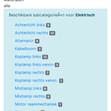
alle
Beschikbare subcategorieÃ«n voor
Elektrisch
Achterlicht links
9
Achterlicht rechts
12
Alternator
6
Kabelboom
3
Koplamp links
12
Koplamp links xenon
3
Koplamp rechts
7
Koplamp rechts xenon
1
Mistlamp links
6
Mistlamp rechts
8
Motor raammechaniek
1