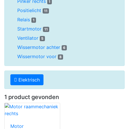
Pinker rechts
1
Positielicht
11
Relais
1
Startmotor
11
Ventilator
5
Wissermotor achter
6
Wissermotor voor
8
Elektrisch
1 product gevonden
Motor